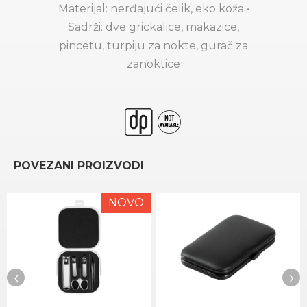
Materijal: nerđajući čelik, eko koža •
Sadrži: dve grickalice, makazice,
pincetu, turpiju za nokte, gurač za
zanoktice
POVEZANI PROIZVODI
NOVO
‹
›