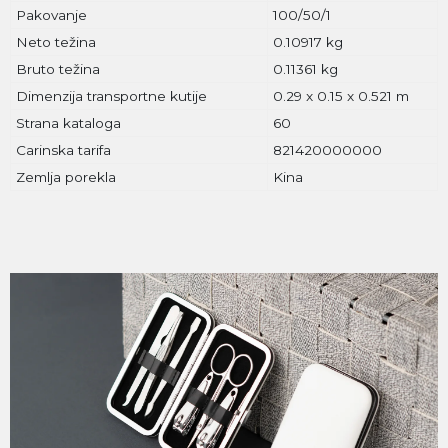
Pakovanje
100/50/1
Neto težina
0.10917 kg
Bruto težina
0.11361 kg
Dimenzija transportne kutije
0.29 x 0.15 x 0.521 m
Strana kataloga
60
Carinska tarifa
821420000000
Zemlja porekla
Kina