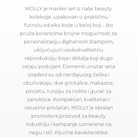
MOLLY je manikir set iz naše beauty
kolekcije, upakovan u praktičnu
futrolu od eko kože u beloj boji - što
pruža korisnicima brojne mogućnosti za
personalizaciju digitalnom štampom,
uključujući visokokvalitetnu
reprodukciju boja i detalja koji dugo
ostaju postojani. Elementi unutar seta
izrađeni su od nerđajućeg čelika i
obuhvataju: dve grickalice, makazice,
pincetu, turpiju za nokte i gurač za
zanoktice. Kompaktan, kvalitetan i
vizuelno privlačan, MOLLY je idealan
promotivni proizvod za beauty
industriju i kampanje usmerene na
negu i stil. Ključne karakteristike: