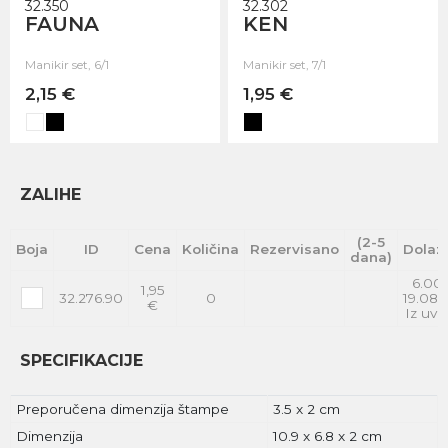
32.350
32.302
FAUNA
KEN
Manikir set, 6/1
Manikir set, 7/1
2,15 €
1,95 €
ZALIHE
(2-5
Boja
ID
Cena
Količina
Rezervisano
Dolaz
dana)
6.00
1,95
32.276.90
0
19.08.
€
Iz uvo
SPECIFIKACIJE
Preporučena dimenzija štampe
3.5 x 2 cm
Dimenzija
10.9 x 6.8 x 2 cm