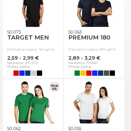
50.073
50.063
TARGET MEN
PREMIUM 180
Pamučna majica, 160 g/m2
Pamučna majica, 180 g/m2
2,59 - 2,99 €
2,89 - 3,29 €
Na stanju: 271.072
Na stanju: 176.621
Prikaz zaliha
Prikaz zaliha
50.062
50.055