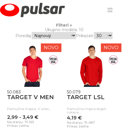
Skip
to
content
Filteri
Ukupno modela: 10
Poređaj:
Prikazati:
NOVO
NOVO
50.083
50.079
TARGET V MEN
TARGET LSL
Pamučna majica, V izrez,…
Pamučna majica dugih
rukava,…
2,99 - 3,49 €
4,19 €
Na stanju: 111.163
Na stanju: 19.487
Prikaz zaliha
Prikaz zaliha