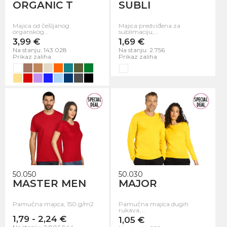
ORGANIC T
SUBLI
Majica od češljanog
Majica predviđena za
organskog…
sublimaciju,…
3,99 €
1,69 €
Na stanju: 143.028
Na stanju: 2.756
Prikaz zaliha
Prikaz zaliha
50.050
50.030
MASTER MEN
MAJOR
Pamučna majica, 150 g/m2
Pamučna majica dugih
rukava,…
1,79 - 2,24 €
1,05 €