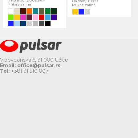
Na stanju: 2.806.944
Na stanju: 609
Prikaz zaliha
Prikaz zaliha
Vidovdanska 6, 31 000 Užice
Email:
office@pulsar.rs
Tel:
+381 31 510 007