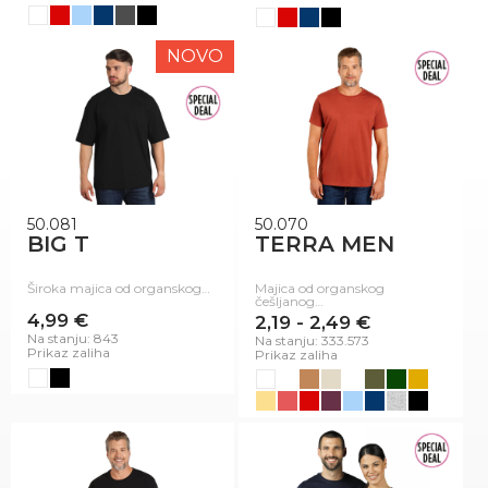
NOVO
50.081
50.070
BIG T
TERRA MEN
Široka majica od organskog…
Majica od organskog
češljanog…
4,99 €
2,19 - 2,49 €
Na stanju: 843
Na stanju: 333.573
Prikaz zaliha
Prikaz zaliha