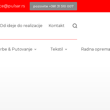
ice@pulsar.rs
pozovite +381 31 510 007
Od ideje do realizacije
Kontakt
rbe & Putovanje
Tekstil
Radna oprem