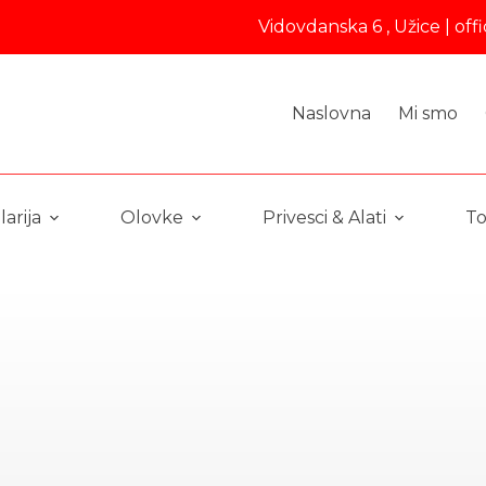
Vidovdanska 6 , Užice |
off
Naslovna
Mi smo
arija
Olovke
Privesci & Alati
To