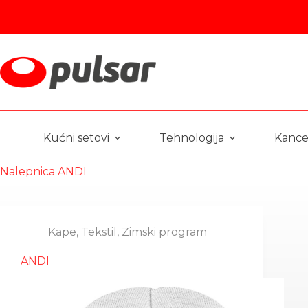
Skip
to
content
Kućni setovi
Tehnologija
Kancel
Nalepnica
ANDI
Kape
,
Tekstil
,
Zimski program
ANDI