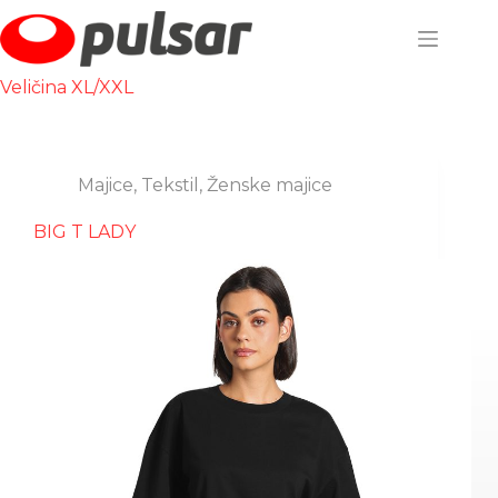
Skip
to
content
Veličina
XL/XXL
Majice
,
Tekstil
,
Ženske majice
BIG T LADY