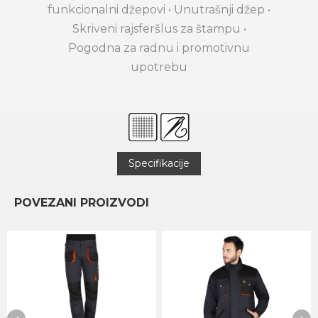
funkcionalni džepovi • Unutrašnji džep •
Skriveni rajsferšlus za štampu •
Pogodna za radnu i promotivnu
upotrebu
Specifikacije
POVEZANI PROIZVODI