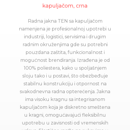
kapuljačom, crna
Radna jakna TEN sa kapuljačom
namenjena je profesionalnoj upotrebi u
industriji, logistici, servisima i drugim
radnim okruženjima gde su potrebni
pouzdana zaštita, funkcionalnost i
mogućnost brendiranja. Izrađena je od
100% poliestera, kako u spoljašnjem
sloju tako i u postavi, što obezbeđuje
stabilnu konstrukciju i otpornost na
svakodnevna radna opterećenja. Jakna
ima visoku kragnu sa integrisanom
kapuljačom koja je diskretno smeštena
u kragni, omogućavajući fleksibilnu
upotrebu u zavisnosti od vremenskih