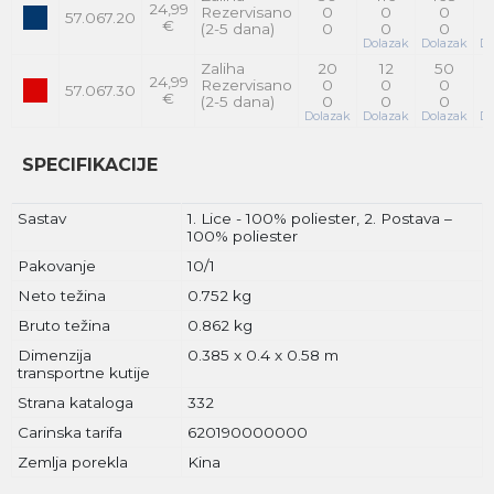
24,99
Rezervisano
0
0
0
57.067.20
€
(2-5 dana)
0
0
0
Dolazak
Dolazak
Do
Zaliha
20
12
50
24,99
Rezervisano
0
0
0
57.067.30
€
(2-5 dana)
0
0
0
Dolazak
Dolazak
Dolazak
Do
SPECIFIKACIJE
Sastav
1. Lice - 100% poliester, 2. Postava –
100% poliester
Pakovanje
10/1
Neto težina
0.752 kg
Bruto težina
0.862 kg
Dimenzija
0.385 x 0.4 x 0.58 m
transportne kutije
Strana kataloga
332
Carinska tarifa
620190000000
Zemlja porekla
Kina