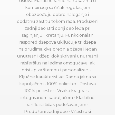
uslova. Elastične ranfle na rukavima u
kombinaciji sa čičak regulacijom
obezbeđuju dobro naleganje i
dodatnu zaštitu tokom rada. Produženi
zadnji deo štiti donji deo leđa pri
saginjanju i kretanju. Funkcionalan
raspored džepova uključuje tri džepa
na grudima, dva prednja džepa i jedan
unutrašnji džep, dok skriveni unutrašnji
rajsferšlus na leđima omogućava lak
pristup za štampu i personalizaciju.
Ključne karakteristike: Radna jakna sa
kapuljačom • 100% poliester • Postava
100% poliester • Visoka kragna sa
integrisanom kapuljačom • Elastične
ranfle sa čičak podešavanjem •
Produženi zadnji deo • Višestruki