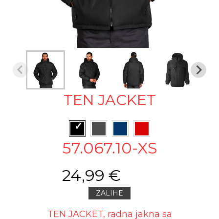
TEN JACKET
57.067.10-XS
24,99 €
ZALIHE
TEN JACKET, radna jakna sa