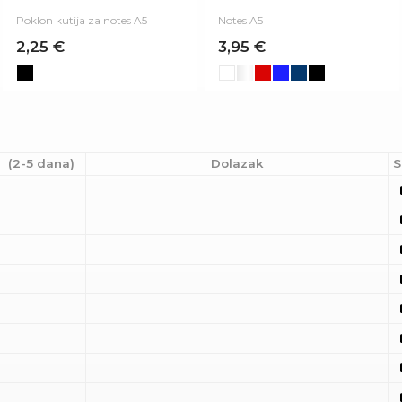
Poklon kutija za notes A5
Notes A5
2,25 €
3,95 €
(2-5 dana)
Dolazak
S