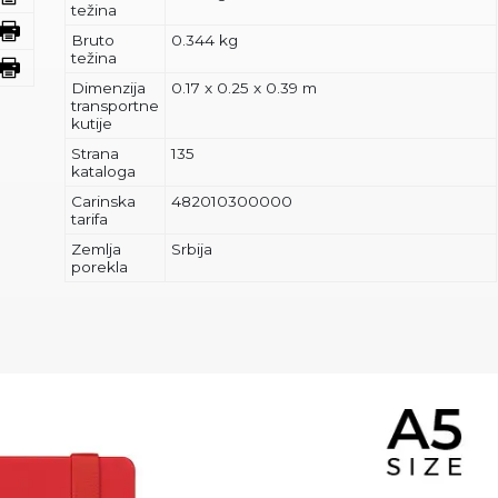
težina
Bruto
0.344 kg
težina
Dimenzija
0.17 x 0.25 x 0.39 m
transportne
kutije
Strana
135
kataloga
Carinska
482010300000
tarifa
Zemlja
Srbija
porekla