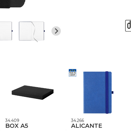
34.409
34.266
BOX A5
ALICANTE