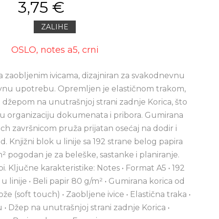
3,75 €
ZALIHE
OSLO, notes a5, crni
a zaobljenim ivicama, dizajniran za svakodnevnu
vnu upotrebu. Opremljen je elastičnom trakom,
 džepom na unutrašnjoj strani zadnje Korica, što
organizaciju dokumenata i pribora. Gumirana
uch završnicom pruža prijatan osećaj na dodir i
. Knjižni blok u linije sa 192 strane belog papira
 pogodan je za beleške, sastanke i planiranje.
. Ključne karakteristike: Notes • Format A5 • 192
k u linije • Beli papir 80 g/m² • Gumirana korica od
e (soft touch) • Zaobljene ivice • Elastična traka •
 • Džep na unutrašnjoj strani zadnje Korica •