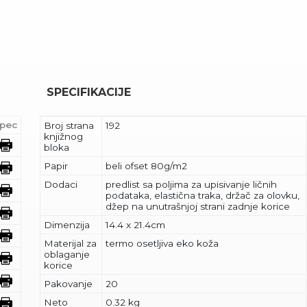
SPECIFIKACIJE
pec
Broj strana
192
knjižnog
bloka
Papir
beli ofset 80g/m2
Dodaci
predlist sa poljima za upisivanje ličnih
podataka, elastična traka, držač za olovku,
džep na unutrašnjoj strani zadnje korice
Dimenzija
14.4 x 21.4cm
Materijal za
termo osetljiva eko koža
oblaganje
korice
Pakovanje
20
Neto
0.32 kg