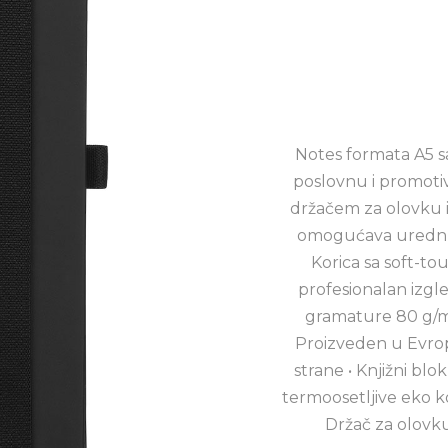
Notes formata A5 s
poslovnu i promoti
držačem za olovku i
omogućava urednu 
Korica sa soft-to
profesionalan izgled
gramature 80 g/m²
Proizveden u Evropi
strane • Knjižni blo
termoosetljive eko kož
Držač za olovku