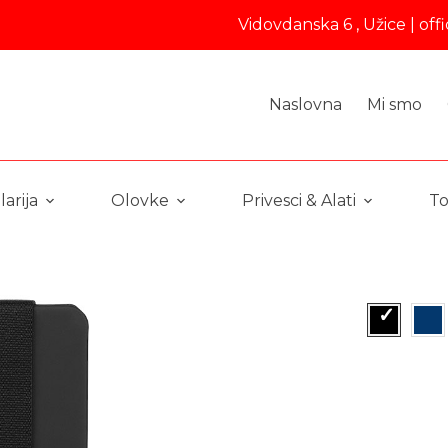
Vidovdanska 6 , Užice |
off
Naslovna
Mi smo
arija
Olovke
Privesci & Alati
To