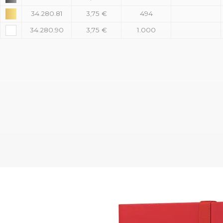
34.280.81
3,75 €
494
34.280.90
3,75 €
1.000