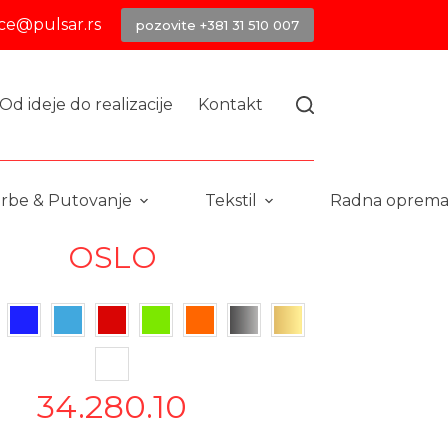
ice@pulsar.rs
pozovite +381 31 510 007
Od ideje do realizacije
Kontakt
rbe & Putovanje
Tekstil
Radna oprem
OSLO
34.280.10