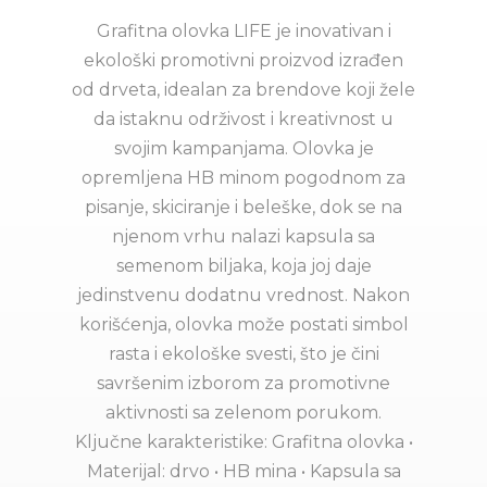
Grafitna olovka LIFE je inovativan i
ekološki promotivni proizvod izrađen
od drveta, idealan za brendove koji žele
da istaknu održivost i kreativnost u
svojim kampanjama. Olovka je
opremljena HB minom pogodnom za
pisanje, skiciranje i beleške, dok se na
njenom vrhu nalazi kapsula sa
semenom biljaka, koja joj daje
jedinstvenu dodatnu vrednost. Nakon
korišćenja, olovka može postati simbol
rasta i ekološke svesti, što je čini
savršenim izborom za promotivne
aktivnosti sa zelenom porukom.
Ključne karakteristike: Grafitna olovka •
Materijal: drvo • HB mina • Kapsula sa