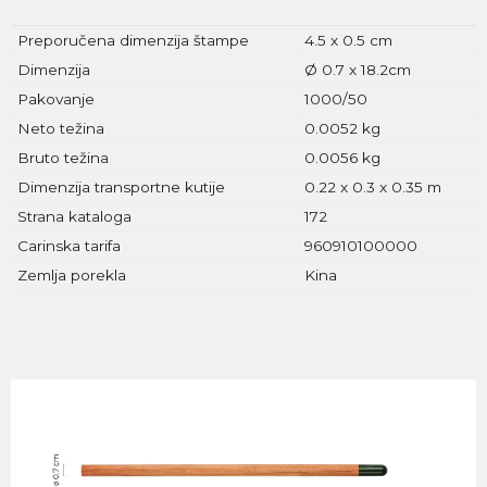
Preporučena dimenzija štampe
4.5 x 0.5 cm
Dimenzija
Ø 0.7 x 18.2cm
Pakovanje
1000/50
Neto težina
0.0052 kg
Bruto težina
0.0056 kg
Dimenzija transportne kutije
0.22 x 0.3 x 0.35 m
Strana kataloga
172
Carinska tarifa
960910100000
Zemlja porekla
Kina