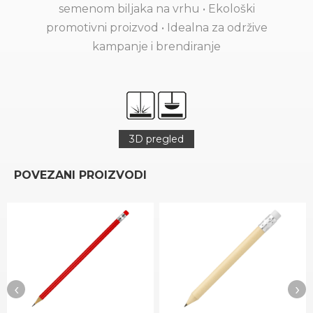
semenom biljaka na vrhu • Ekološki
promotivni proizvod • Idealna za održive
kampanje i brendiranje
3D pregled
POVEZANI PROIZVODI
‹
›