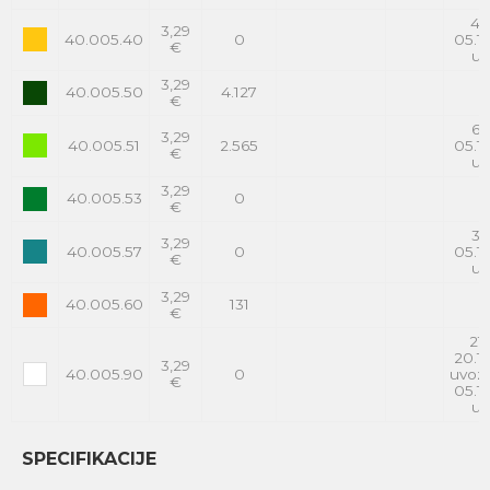
4.
3,29
40.005.40
0
05.10
€
uv
3,29
40.005.50
4.127
€
6.
3,29
40.005.51
2.565
05.10
€
uv
3,29
40.005.53
0
€
3.
3,29
40.005.57
0
05.10
€
uv
3,29
40.005.60
131
€
21
20.10
3,29
40.005.90
0
uvoz
€
05.10
uv
SPECIFIKACIJE