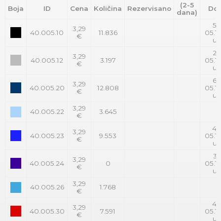
(2-5
Boja
ID
Cena
Količina
Rezervisano
Dol
dana)
5.
3,29
40.005.10
11.836
05.10
€
uv
2.
3,29
40.005.12
3.197
05.10
€
uv
6.
3,29
40.005.20
12.808
05.10
€
uv
3,29
40.005.22
3.645
€
4.
3,29
40.005.23
9.553
05.10
€
uv
3.
3,29
40.005.24
0
05.10
€
uv
3,29
40.005.26
1.768
€
4.
3,29
40.005.30
7.591
05.10
€
uv