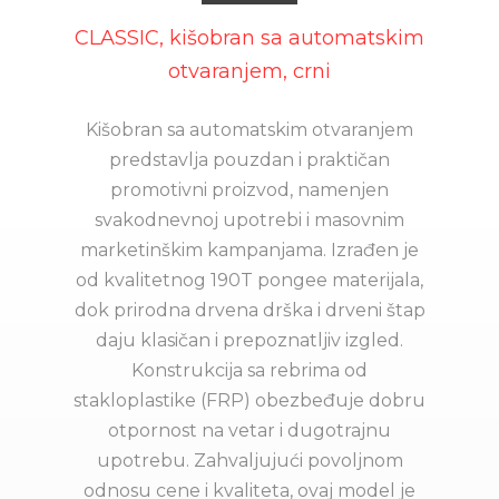
CLASSIC, kišobran sa automatskim
otvaranjem, crni
Kišobran sa automatskim otvaranjem
predstavlja pouzdan i praktičan
promotivni proizvod, namenjen
svakodnevnoj upotrebi i masovnim
marketinškim kampanjama. Izrađen je
od kvalitetnog 190T pongee materijala,
dok prirodna drvena drška i drveni štap
daju klasičan i prepoznatljiv izgled.
Konstrukcija sa rebrima od
stakloplastike (FRP) obezbeđuje dobru
otpornost na vetar i dugotrajnu
upotrebu. Zahvaljujući povoljnom
odnosu cene i kvaliteta, ovaj model je