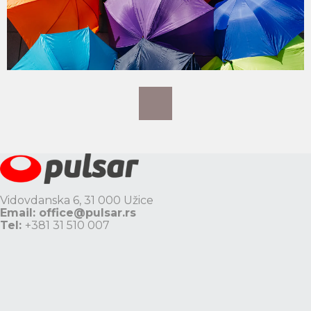
Vidovdanska 6, 31 000 Užice
Email:
office@pulsar.rs
Tel:
+381 31 510 007