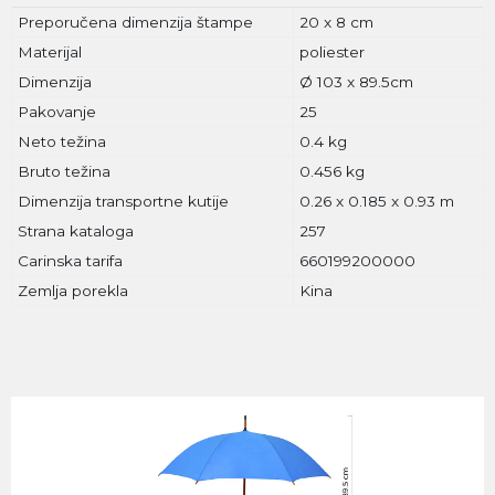
Preporučena dimenzija štampe
20 x 8 cm
Materijal
poliester
Dimenzija
Ø 103 x 89.5cm
Pakovanje
25
Neto težina
0.4 kg
Bruto težina
0.456 kg
Dimenzija transportne kutije
0.26 x 0.185 x 0.93 m
Strana kataloga
257
Carinska tarifa
660199200000
Zemlja porekla
Kina