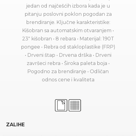
jedan od najčešćih izbora kada je u
pitanju poslovni poklon pogodan za
brendiranje. Ključne karakteristike:
Kišobran sa automatskim otvaranjem •
23" kišobran • 8 rebara • Materijal: 190T
pongee • Rebra od stakloplastike (FRP)
• Drveni štap • Drvena drška • Drveni
završeci rebra • Široka paleta boja •
Pogodno za brendiranje • Odličan
odnos cene i kvaliteta
ZALIHE